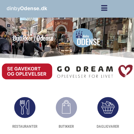
dinby
Odense.dk
Butikker i Odense
RESTAURANTER
BUTIKKER
DAGLIGVARER