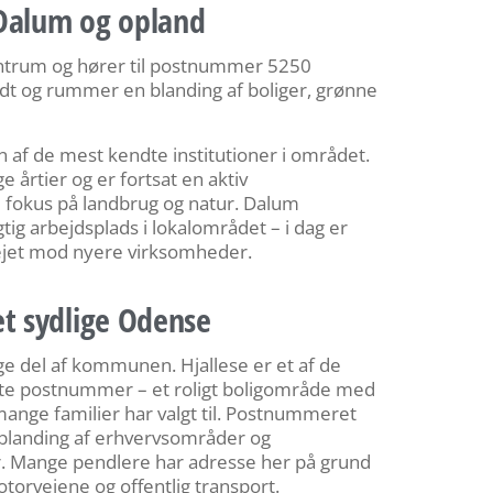
Dalum og opland
entrum og hører til postnummer 5250
t og rummer en blanding af boliger, grønne
af de mest kendte institutioner i området.
e årtier og er fortsat en aktiv
 fokus på landbrug og natur. Dalum
igtig arbejdsplads i lokalområdet – i dag er
ejet mod nyere virksomheder.
t sydlige Odense
e del af kommunen. Hjallese er et af de
tte postnummer – et roligt boligområde med
ange familier har valgt til. Postnummeret
landing af erhvervsområder og
r. Mange pendlere har adresse her på grund
orvejene og offentlig transport.