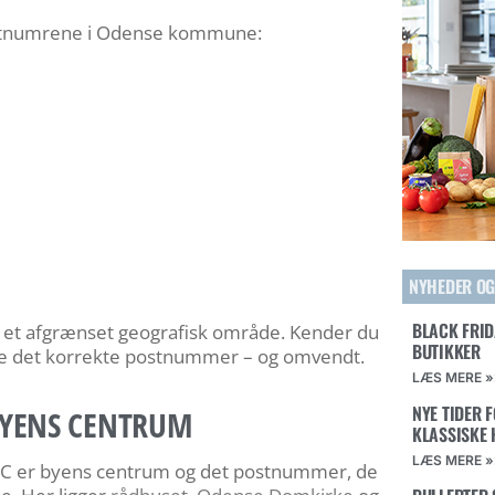
ostnumrene i Odense kommune:
NYHEDER OG
BLACK FRID
t afgrænset geografisk område. Kender du
BUTIKKER
nde det korrekte postnummer – og omvendt.
LÆS MERE »
NYE TIDER 
BYENS CENTRUM
KLASSISKE 
LÆS MERE »
 er byens centrum og det postnummer, de