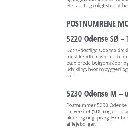
et stabilt og roligt sted at bo
POSTNUMRENE MOD
5220 Odense SØ – 
Det sydøstlige Odense dæk
mest kendte navn i dette om
etablerede boligområder og
udvikling, hvor nybyggeri o
side.
5230 Odense M – u
Postnummer 5230 Odense M
Universitet (SDU) og det st
aktivt og ungt præg. Her bo
af lejeboliger.