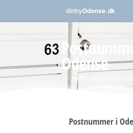
dinby
Odense.dk
Postnumme
Odense
– nøglen til byens stru
Postnummer i Oden