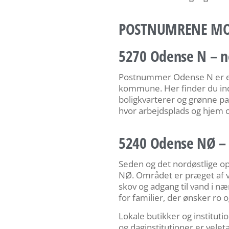
POSTNUMRENE MO
5270 Odense N – n
Postnummer Odense N er et
kommune. Her finder du in
boligkvarterer og grønne par
hvor arbejdsplads og hjem o
5240 Odense NØ –
Seden og det nordøstlige 
NØ. Området er præget af vi
skov og adgang til vand i næ
for familier, der ønsker ro o
Lokale butikker og institu
og daginstitutioner er velet