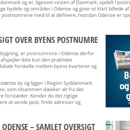
ddanmark og er, ligesom resten af Danmark, opdelt i po
e bydele og områder i Odense og giver et klart billede af
r postnumrene med til at definere, hvordan Odense er opd
SIGT OVER BYENS POSTNUMRE
pbygning, er
postnumrene
i Odense derfor
 afspejler ikke kun den praktiske
lokale forskelle mellem byens kvarterer og
tørste by og ligger i Region Syddanmark.
mre, som tilsammen dækker alt fra det
re forstæder. Kender du det rigtige
e at sende post, finde adresser og
 ODENSE – SAMLET OVERSIGT