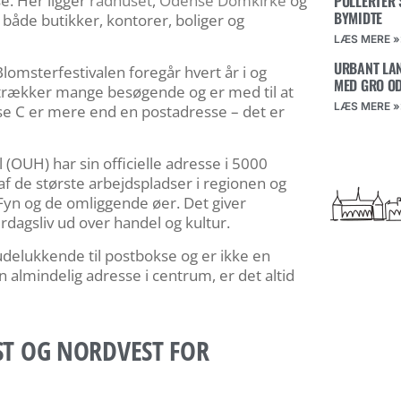
e. Her ligger
rådhuset
,
Odense Domkirke
og
PULLERTER 
BYMIDTE
åde butikker, kontorer, boliger og
LÆS MERE »
URBANT LAN
lomsterfestivalen foregår hvert år i og
MED GRO O
trækker mange besøgende og er med til at
LÆS MERE »
e C er mere end en postadresse – det er
(OUH) har sin officielle adresse i 5000
af de største arbejdspladser i regionen og
 Fyn og de omliggende øer. Det giver
rdagsliv ud over handel og kultur.
elukkende til postbokse og er ikke en
 almindelig adresse i centrum, er det altid
T OG NORDVEST FOR