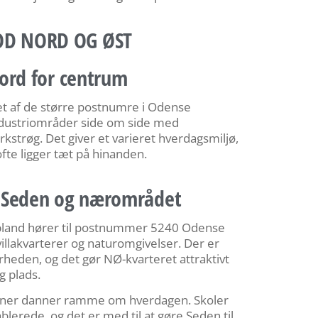
D NORD OG ØST
ord for centrum
 af de større postnumre i Odense
dustriområder side om side med
kstrøg. Det giver et varieret hverdagsmiljø,
fte ligger tæt på hinanden.
 Seden og nærområdet
opland hører til postnummer 5240 Odense
llakvarterer og naturomgivelser. Der er
rheden, og det gør NØ-kvarteret attraktivt
g plads.
tioner danner ramme om hverdagen. Skoler
ablerede, og det er med til at gøre Seden til