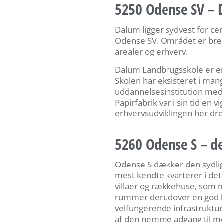
5250 Odense SV – 
Dalum ligger sydvest for c
Odense SV. Området er bred
arealer og erhverv.
Dalum Landbrugsskole er en 
Skolen har eksisteret i mang
uddannelsesinstitution med
Papirfabrik var i sin tid en v
erhvervsudviklingen her dr
5260 Odense S – de
Odense S dækker den sydlig
mest kendte kvarterer i de
villaer og rækkehuse, som m
rummer derudover en god b
velfungerende infrastruktu
af den nemme adgang til mot