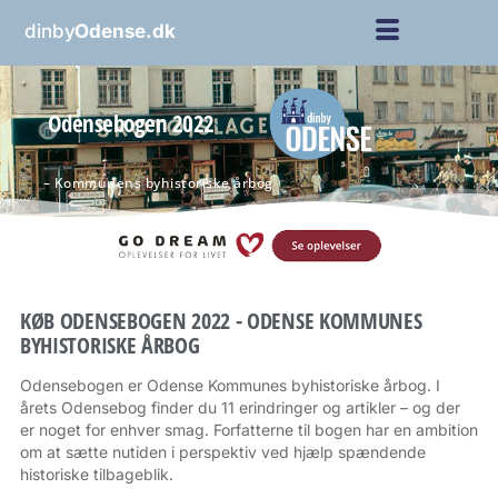
dinby
Odense.dk
Odensebogen 2022
– Kommunens byhistoriske årbog
KØB ODENSEBOGEN 2022 - ODENSE KOMMUNES
BYHISTORISKE ÅRBOG
Odensebogen er Odense Kommunes byhistoriske årbog. I
årets Odensebog finder du 11 erindringer og artikler – og der
er noget for enhver smag. Forfatterne til bogen har en ambition
om at sætte nutiden i perspektiv ved hjælp spændende
historiske tilbageblik.