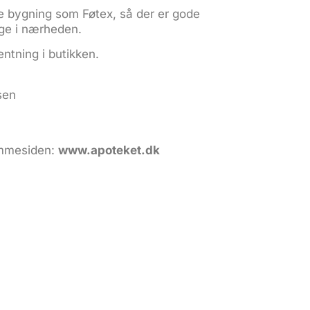
e bygning som Føtex, så der er gode
ige i nærheden.
entning i butikken.
sen
emmesiden:
www.apoteket.dk