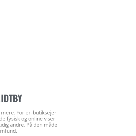
MIDTBY
g mere. For en butiksejer
e fysisk og online viser
mtidig andre. På den måde
samfund.