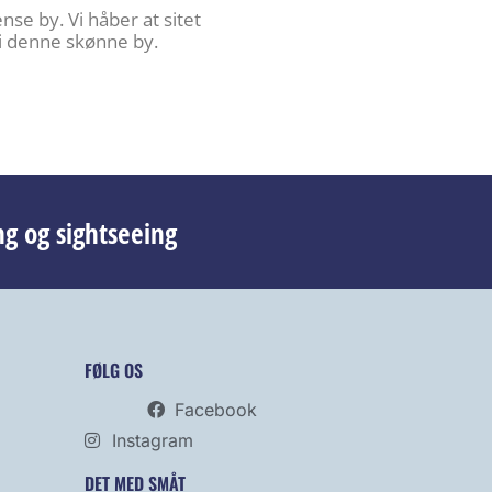
se by. Vi håber at sitet
 i denne skønne by.
ng og sightseeing
FØLG OS
Facebook
Instagram
DET MED SMÅT