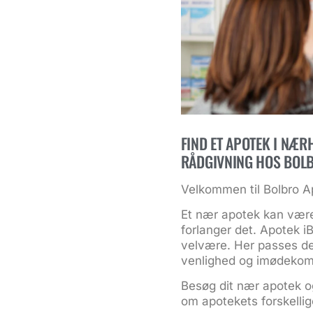
FIND ET APOTEK I NÆR
RÅDGIVNING HOS BOL
Velkommen til Bolbro 
Et nær apotek kan være
forlanger det. Apotek i
B
velvære. Her passes de
venlighed og imødekom
Besøg dit nær apotek og
om apotekets forskellig