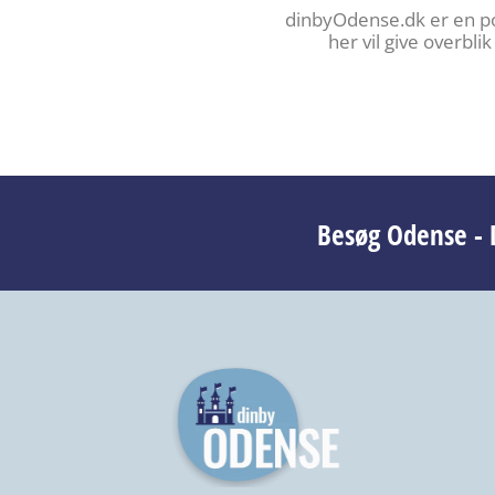
dinbyOdense.dk er en por
her vil give overbl
Besøg Odense - D