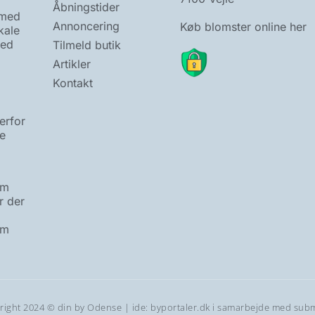
Åbningstider
 med
Annoncering
Køb blomster online her
kale
hed
Tilmeld butik
Artikler
Kontakt
erfor
re
om
r der
om
right 2024 © din by Odense | ide:
byportaler.dk
i samarbejde med
sub