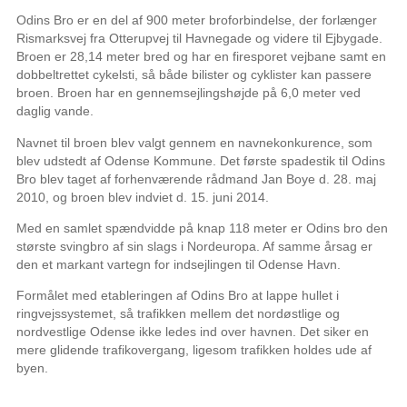
Odins Bro er en del af 900 meter broforbindelse, der forlænger
Rismarksvej fra Otterupvej til Havnegade og videre til Ejbygade.
Broen er 28,14 meter bred og har en firesporet vejbane samt en
dobbeltrettet cykelsti, så både bilister og cyklister kan passere
broen. Broen har en gennemsejlingshøjde på 6,0 meter ved
daglig vande.
Navnet til broen blev valgt gennem en navnekonkurence, som
blev udstedt af Odense Kommune. Det første spadestik til Odins
Bro blev taget af forhenværende rådmand Jan Boye d. 28. maj
2010, og broen blev indviet d. 15. juni 2014.
Med en samlet spændvidde på knap 118 meter er Odins bro den
største svingbro af sin slags i Nordeuropa. Af samme årsag er
den et markant vartegn for indsejlingen til Odense Havn.
Formålet med etableringen af Odins Bro at lappe hullet i
ringvejs­systemet, så trafikken mellem det nordøstlige og
nordvestlige Odense ikke ledes ind over havnen. Det siker en
mere glidende trafikovergang, ligesom trafikken holdes ude af
byen.