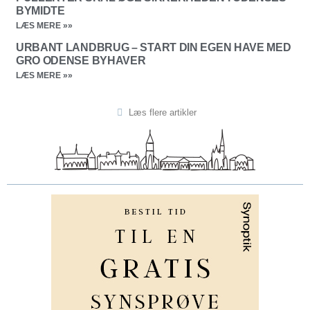
Besøg Odense - Danmarks tredjestørste by - perfekt
til shopping og sightseeing