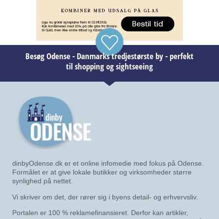
dinbyOdense.dk er et online infomedie med fokus på Odense.
Formålet er at give lokale butikker og virksomheder større
synlighed på nettet.
Vi skriver om det, der rører sig i byens detail- og erhvervsliv.
Portalen er 100 % reklamefinansieret. Derfor kan artikler,
omtaler og placeringer være betalt af en annoncør eller indgå
i et kommercielt samarbejde.
Alt betalt materiale markeres tydeligt som “Reklame”, så
læseren straks kan se, når der er tale om markedsføring, i
tråd med Forbrugerombudsmandens vejledning om
reklameidentifikation.
MENU
REDAKTIONEN
OG ANNONCER
Forside
Zetup Kommunikation