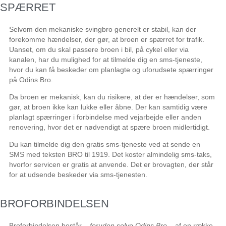
SPÆRRET
Selvom den mekaniske svingbro generelt er stabil, kan der
forekomme hændelser, der gør, at broen er spærret for trafik.
Uanset, om du skal passere broen i bil, på cykel eller via
kanalen, har du mulighed for at tilmelde dig en sms-tjeneste,
hvor du kan få beskeder om planlagte og uforudsete spærringer
på Odins Bro.
Da broen er mekanisk, kan du risikere, at der er hændelser, som
gør, at broen ikke kan lukke eller åbne. Der kan samtidig være
planlagt spærringer i forbindelse med vejarbejde eller anden
renovering, hvor det er nødvendigt at spære broen midlertidigt.
Du kan tilmelde dig den gratis sms-tjeneste ved at sende en
SMS med teksten BRO til 1919. Det koster almindelig sms-taks,
hvorfor servicen er gratis at anvende. Det er brovagten, der står
for at udsende beskeder via sms-tjenesten.
BROFORBINDELSEN
Broforbindelsen består –
foruden selve Odins Bro
– af en række