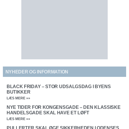
NYHEDER OG INFORMATION
BLACK FRIDAY – STOR UDSALGSDAG I BYENS
BUTIKKER
LÆS MERE »»
NYE TIDER FOR KONGENSGADE – DEN KLASSISKE
HANDELSGADE SKAL HAVE ET LØFT
LÆS MERE »»
PULLERTER SKAL ØGE SIKKERHEDEN I ODENSES
BYMIDTE
LÆS MERE »»
URBANT LANDBRUG – START DIN EGEN HAVE MED
GRO ODENSE BYHAVER
LÆS MERE »»
Læs flere artikler