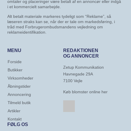
Butikker
Havnegade 29A
Virksomheder
7100 Vejle
Åbningstider
Køb blomster online her
Annoncering
Tilmeld butik
Artikler
Kontakt
FØLG OS
Facebook
Instagram
DET MED SMÅT
Vilkår, cookies- og
privatlivspolitiker
Copyright 2024 © din by Odense | ide:
byportaler.dk
i samarbejde med