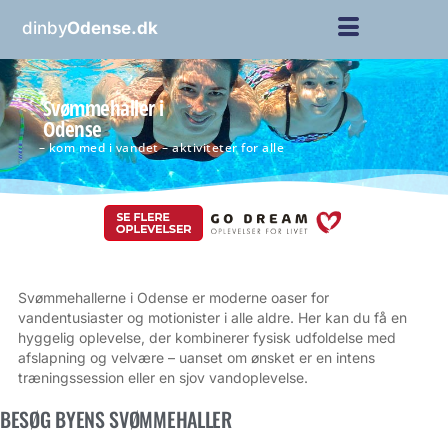
dinby
Odense.dk
Svømmehaller i
Odense
– kom med i vandet – aktiviteter for alle
Svømmehallerne i Odense er moderne oaser for
vandentusiaster og motionister i alle aldre. Her kan du få en
hyggelig oplevelse, der kombinerer fysisk udfoldelse med
afslapning og velvære – uanset om ønsket er en intens
træningssession eller en sjov vandoplevelse.
BESØG BYENS SVØMMEHALLER