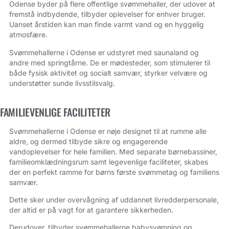
Odense byder på flere offentlige svømmehaller, der udover at
fremstå indbydende, tilbyder oplevelser for enhver bruger.
Uanset årstiden kan man finde varmt vand og en hyggelig
atmosfære.
Svømmehallerne i Odense er udstyret med saunaland og
andre med springtårne. De er mødesteder, som stimulerer til
både fysisk aktivitet og socialt samvær, styrker velvære og
understøtter sunde livsstilsvalg.
FAMILIEVENLIGE FACILITETER
Svømmehallerne i Odense er nøje designet til at rumme alle
aldre, og dermed tilbyde sikre og engagerende
vandoplevelser for hele familien. Med separate børnebassiner,
familie­omklædningsrum samt legevenlige faciliteter, skabes
der en perfekt ramme for børns første svømmetag og familiens
samvær.
Dette sker under overvågning af uddannet livredderpersonale,
der altid er på vagt for at garantere sikkerheden.
Derudover, tilbyder svømmehallerne babysvømning og