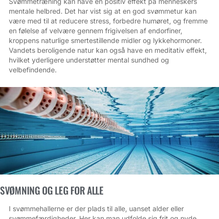
Svømmetræning kan have en positiv effekt på menneskers
mentale helbred. Det har vist sig at en god svømmetur kan
være med til at reducere stress, forbedre humøret, og fremme
en følelse af velvære gennem frigivelsen af endorfiner,
kroppens naturlige smertestillende midler og lykkehormoner.
Vandets beroligende natur kan også have en meditativ effekt,
hvilket yderligere understøtter mental sundhed og
velbefindende.
SVØMNING OG LEG FOR ALLE
I svømmehallerne er der plads til alle, uanset alder eller
svømme­færdigheder. Her kan man udfolde sig frit og nyde