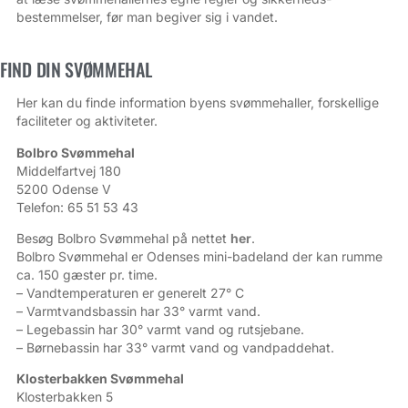
bestemmelser, før man begiver sig i vandet.
FIND DIN SVØMMEHAL
Her kan du finde information byens svømmehaller, forskellige
faciliteter og aktiviteter.
Bolbro Svømmehal
Middelfartvej 180
5200 Odense V
Telefon: 65 51 53 43
Besøg Bolbro Svømmehal på nettet
her
.
Bolbro Svømmehal er Odenses mini-badeland der kan rumme
ca. 150 gæster pr. time.
– Vandtemperaturen er generelt 27° C
– Varmtvandsbassin har 33° varmt vand.
– Legebassin har 30° varmt vand og rutsjebane.
– Børnebassin har 33° varmt vand og vandpaddehat.
Klosterbakken Svømmehal
Klosterbakken 5