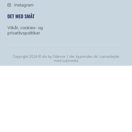
Instagram
DET MED SMÅT
Vilkår, cookies- og
privatlivspolitiker
Copyright 2024 © din by Odense | ide:
byportaler.dk
i samarbejde
med
submedia