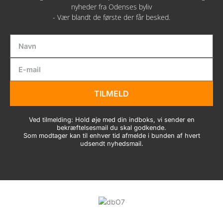
nyheder fra Odenses byliv
- Vær blandt de første der får besked.
TILMELD
Ved tilmelding: Hold øje med din indboks, vi sender en
bekræftelsesmail du skal godkende.
Som modtager kan til enhver tid afmelde i bunden af hvert
udsendt nyhedsmail.