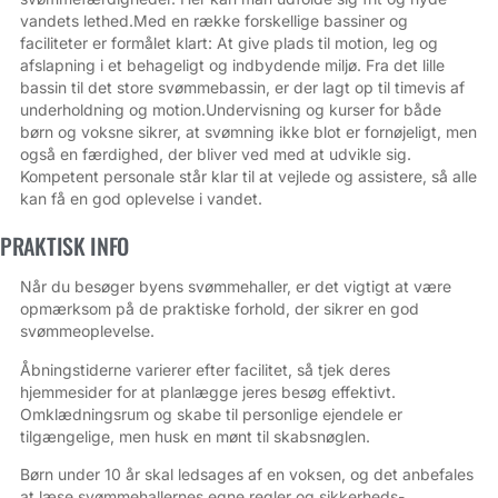
vandets lethed.Med en række forskellige bassiner og
faciliteter er formålet klart: At give plads til motion, leg og
afslapning i et behageligt og indbydende miljø. Fra det lille
bassin til det store svømmebassin, er der lagt op til timevis af
underholdning og motion.Undervisning og kurser for både
børn og voksne sikrer, at svømning ikke blot er fornøjeligt, men
også en færdighed, der bliver ved med at udvikle sig.
Kompetent personale står klar til at vejlede og assistere, så alle
kan få en god oplevelse i vandet.
PRAKTISK INFO
Når du besøger byens svømmehaller, er det vigtigt at være
opmærksom på de praktiske forhold, der sikrer en god
svømme­oplevelse.
Åbningstiderne varierer efter facilitet, så tjek deres
hjemmesider for at planlægge jeres besøg effektivt.
Omklædningsrum og skabe til personlige ejendele er
tilgængelige, men husk en mønt til skabsnøglen.
Børn under 10 år skal ledsages af en voksen, og det anbefales
at læse svømmehallernes egne regler og sikkerheds­