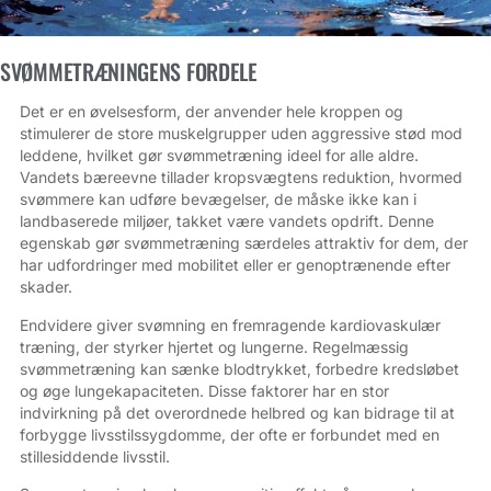
SVØMMETRÆNINGENS FORDELE
Det er en øvelsesform, der anvender hele kroppen og
stimulerer de store muskelgrupper uden aggressive stød mod
leddene, hvilket gør svømmetræning ideel for alle aldre.
Vandets bæreevne tillader kropsvægtens reduktion, hvormed
svømmere kan udføre bevægelser, de måske ikke kan i
landbaserede miljøer, takket være vandets opdrift. Denne
egenskab gør svømmetræning særdeles attraktiv for dem, der
har udfordringer med mobilitet eller er genoptrænende efter
skader.
Endvidere giver svømning en fremragende kardiovaskulær
træning, der styrker hjertet og lungerne. Regelmæssig
svømmetræning kan sænke blodtrykket, forbedre kredsløbet
og øge lungekapaciteten. Disse faktorer har en stor
indvirkning på det overordnede helbred og kan bidrage til at
forbygge livsstilssygdomme, der ofte er forbundet med en
stillesiddende livsstil.