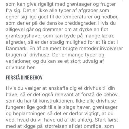
som kan give rigeligt med grøntsager og frugter
fra sig. Det er ikke alle typer af afgrøder som
egner sig lige godt til de temperaturer og nedbør,
som der er på de danske breddegrader. Hvis du
alligevel går og drømmer om at dyrke en flot
grøntsagshave, som kan byde på mange lækre
afgrøder, så er der stadig mulighed for at få det i
Danmark. En af de mest brugte metoder involverer
brugen af drivhuse. Der er mange typer og
variationer, og du kan se et
stort udvalg af
drivhuse her.
FORSTÅ DINE BEHOV
Hvis du vælger at anskaffe dig et drivhus til din
have, så er det også relevant at forstå de behov,
som du har til konstruktionen. Ikke alle drivhuse
fungerer lige godt til alle slags haver, grøntsager
og beplantninger, så det er derfor vigtigt, at du
ved, hvad du vil have ud af dit anlæg. Start først
med at kigge på størrelsen af det område, som