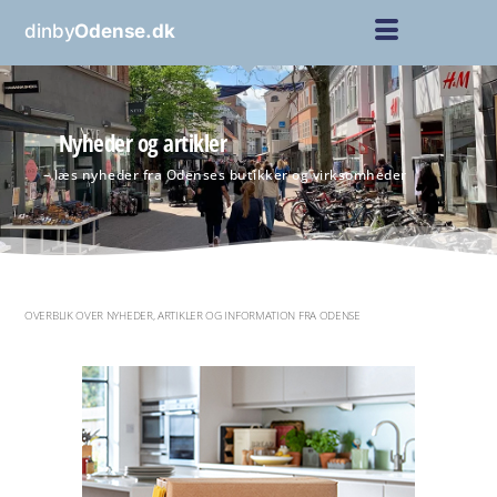
dinby
Odense.dk
Nyheder og artikler
– læs nyheder fra Odenses butikker og virksomheder
OVERBLIK OVER NYHEDER, ARTIKLER OG INFORMATION FRA ODENSE