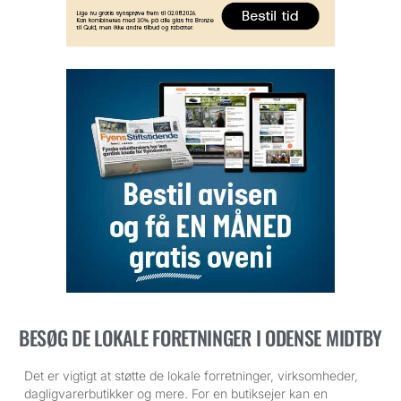
BESØG DE LOKALE FORETNINGER I ODENSE MIDTBY
Det er vigtigt at støtte de lokale forretninger, virksomheder,
dagligvarerbutikker og mere. For en butiksejer kan en