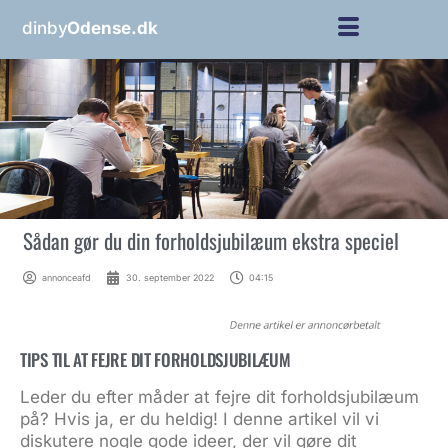
dinby
Odense.dk
Sådan gør du din forholdsjubilæum ekstra speciel
annonceafd
30. september 2022
04:15
TIPS TIL AT FEJRE DIT FORHOLDSJUBILÆUM
Leder du efter måder at fejre dit forholdsjubilæum
på? Hvis ja, er du heldig! I denne artikel vil vi
diskutere nogle gode ideer, der vil gøre dit