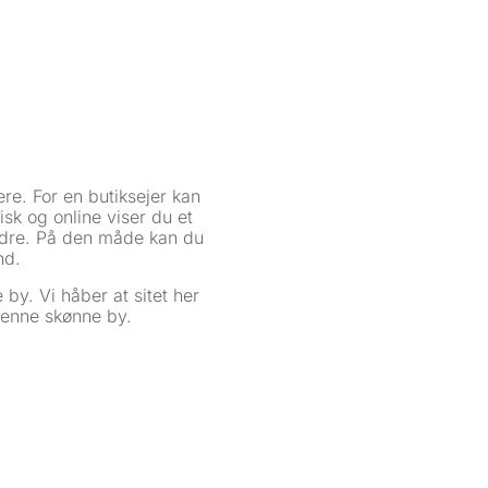
ere. For en butiksejer kan
sk og online viser du et
andre. På den måde kan du
nd.
by. Vi håber at sitet her
 denne skønne by.