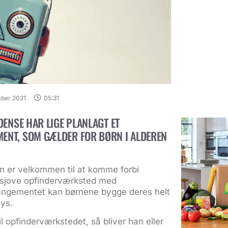
mber 2021
05:31
DENSE HAR LIGE PLANLAGT ET
NT, SOM GÆLDER FOR BØRN I ALDEREN
ren er velkommen til at komme forbi
t sjove opfinderværksted med
rrangementet kan børnene bygge deres helt
lys.
l opfinderværkstedet, så bliver han eller