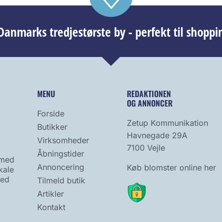
anmarks tredjestørste by - perfekt til shoppi
MENU
REDAKTIONEN
OG ANNONCER
Forside
Zetup Kommunikation
Butikker
Havnegade 29A
Virksomheder
7100 Vejle
Åbningstider
 med
Annoncering
Køb blomster online her
kale
hed
Tilmeld butik
Artikler
Kontakt