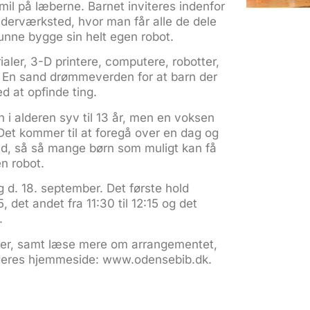
il på læberne. Barnet inviteres indenfor
nderværksted, hvor man får alle de dele
unne bygge sin helt egen robot.
ialer, 3-D printere, computere, robotter,
k. En sand drømmeverden for at barn der
d at opfinde ting.
n i alderen syv til 13 år, men en voksen
Det kommer til at foregå over en dag og
hold, så så mange børn som muligt kan få
n robot.
 d. 18. september. Det første hold
15, det andet fra 11:30 til 12:15 og det
.
etter, samt læse mere om arrangementet,
 deres hjemmeside:
www.odensebib.dk
.