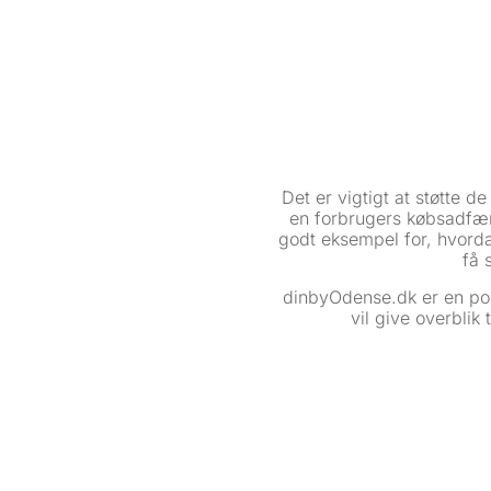
Det er vigtigt at støtte d
en forbrugers købsadfærd
godt eksempel for, hvorda
få 
dinbyOdense.dk er en port
vil give overblik