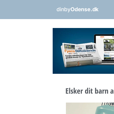
dinby
Odense.dk
Elsker dit barn 