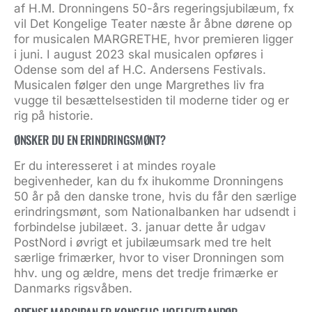
af H.M. Dronningens 50-års regeringsjubilæum, fx
vil Det Kongelige Teater næste år åbne dørene op
for musicalen MARGRETHE, hvor premieren ligger
i juni. I august 2023 skal musicalen opføres i
Odense som del af H.C. Andersens Festivals.
Musicalen følger den unge Margrethes liv fra
vugge til besættelsestiden til moderne tider og er
rig på historie.
ØNSKER DU EN ERINDRINGSMØNT?
Er du interesseret i at mindes royale
begivenheder, kan du fx ihukomme Dronningens
50 år på den danske trone, hvis du får den særlige
erindringsmønt, som Nationalbanken har udsendt i
forbindelse jubilæet. 3. januar dette år udgav
PostNord i øvrigt et jubilæumsark med tre helt
særlige frimærker, hvor to viser Dronningen som
hhv. ung og ældre, mens det tredje frimærke er
Danmarks rigsvåben.