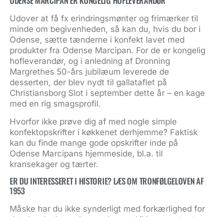
ODENSE MARCIPAN ER KONGELIG HOFLEVERANDØR
Udover at få fx erindringsmønter og frimærker til
minde om begivenheden, så kan du, hvis du bor i
Odense, sætte tænderne i konfekt lavet med
produkter fra Odense Marcipan. For de er kongelig
hofleverandør, og i anledning af Dronning
Margrethes 50-års jubilæum leverede de
desserten, der blev nydt til gallataflet på
Christiansborg Slot i september dette år – en kage
med en rig smagsprofil.
Hvorfor ikke prøve dig af med nogle simple
konfektopskrifter i køkkenet derhjemme? Faktisk
kan du finde mange gode opskrifter inde på
Odense Marcipans hjemmeside, bl.a. til
kransekager og tærter.
ER DU INTERESSERET I HISTORIE? LÆS OM TRONFØLGELOVEN AF
1953
Måske har du ikke synderligt med forkærlighed for