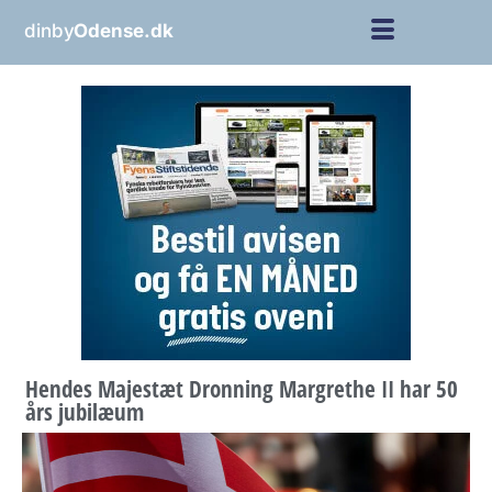
dinby
Odense.dk
Hendes Majestæt Dronning Margrethe II har 50
års jubilæum