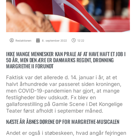
Redaktionen
8. september 2022
12:22
IKKE MANGE MENNESKER KAN PRALE AF AT HAVE HAFT ET JOB I
50 ÅR, MEN DEN ÆRE ER DANMARKS REGENT, DRONNING
MARGRETHE II FORUNDT
Faktisk var det allerede d. 14. januar i år, at et
halvt århundrede var passeret siden kroningen,
men COVID-19-pandemien har gjort, at mange
festligheder blev udskudt. Fx blev en
gallaforestilling på Gamle Scene i Det Kongelige
Teater først afholdt i september måned.
NÆSTE ÅR ÅBNES DØRENE OP FOR MARGRETHE-MUSICALEN
Andet er også i støbeskeen, hvad angår fejringen