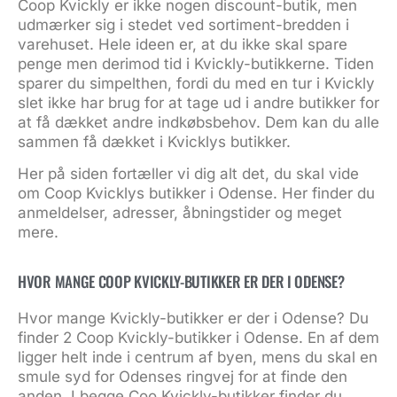
Coop Kvickly er ikke nogen discount-butik, men
udmærker sig i stedet ved sortiment-bredden i
varehuset. Hele ideen er, at du ikke skal spare
penge men derimod tid i Kvickly-butikkerne. Tiden
sparer du simpelthen, fordi du med en tur i Kvickly
slet ikke har brug for at tage ud i andre butikker for
at få dækket andre indkøbsbehov. Dem kan du alle
sammen få dækket i Kvicklys butikker.
Her på siden fortæller vi dig alt det, du skal vide
om Coop Kvicklys butikker i Odense. Her finder du
anmeldelser, adresser, åbningstider og meget
mere.
HVOR MANGE COOP KVICKLY-BUTIKKER ER DER I ODENSE?
Hvor mange Kvickly-butikker er der i Odense? Du
finder 2 Coop Kvickly-butikker i Odense. En af dem
ligger helt inde i centrum af byen, mens du skal en
smule syd for Odenses ringvej for at finde den
anden. I begge Coo Kvickly-butikker finder du